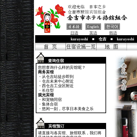
日语
英语
韩语
kurayoshi ■ 仓吉 ■ kurayosh
查询住宿
您想查询什么样的宾馆呢？
商务宾馆
・从仓吉站徒步即到
・仓吉未来中心附近
・西仓吉工业区附近
・长住型
观光宾馆
・和宠物同宿
・集体合宿
・悠闲一刻，尽享日本美食之乐
宾馆预订
请直接与各宾馆、旅馆联系，我们将